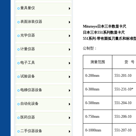
量具量仪
表面涂装仪器
Mitutoyo
日本三丰数显卡尺
日本三丰
551
系列数显卡尺
光学仪器
551
系列
-
带有圆弧刃量爪和标准
公制型：
计量仪器
测量范围
货
号
电子工具
0
-200mm
551-201-10
试验设备
0
-300mm
551-231-10*
电梯仪器设备
0
-500mm
551-204-10
自动化设备
0
-750mm
551-206-10
医药仪器
0
-1000mm
551-207-10
二手仪器设备