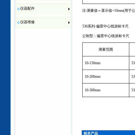
仪器配件
注
:
测量值＝显示值
+10mm(
用于
仪器维修
536
系列
-
偏置中心线游标卡尺
公制型：偏置中心线游标卡尺
测量范围
10
-150mm
53
10
-200mm
53
10
-300mm
53
相关产品