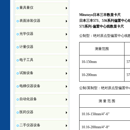
量具量仪
Mitutoyo
日本三丰数显卡尺
表面涂装仪器
日本三丰
573
、
536
系列偏置中心
573
系列
-
偏置中心线数显卡尺
光学仪器
公制型：绝对原点型偏置中心线
计量仪器
测量范围
电子工具
10
-150mm
57
试验设备
10
-200mm
57
电梯仪器设备
公制
/
英制型：绝对原点型偏置中
自动化设备
测 量 范 围
医药仪器
10.16
-150mm
/
4
”
-6
”
二手仪器设备
10.16
-200mm
/4
“
-8
“