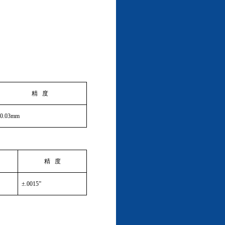
精
度
±
0.03mm
精
度
±
.0015
”