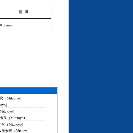
精
度
±
0.05mm
Mitutoyo）
oyo）
tutoyo）
尺（Mitutoyo）
尺（Mitutoyo）
卡尺（Mitutoy...