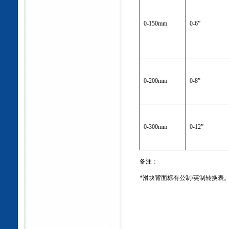
0
-150mm
0
-6
”
0
-200mm
0
-8
”
0
-300mm
0
-12
”
备注：
*
滑块背面标有公制
/
英制转换表