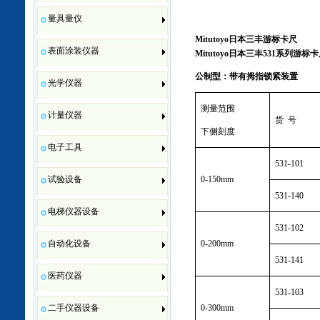
量具量仪
Mitutoyo
日本三丰游标卡尺
表面涂装仪器
Mitutoyo
日本三丰
531
系列游标卡
公制型：带有拇指锁紧装置
光学仪器
测量范围
计量仪器
货
号
下侧刻度
电子工具
531-101
0
-150mm
试验设备
531-140
电梯仪器设备
531-102
0
-200mm
自动化设备
531-141
医药仪器
531-103
0
-300mm
二手仪器设备