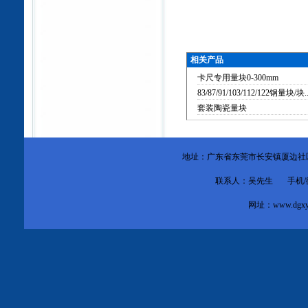
相关产品
卡尺专用量块0-300mm
83/87/91/103/112/122钢量块/块..
套装陶瓷量块
地址：广东省东莞市
长安镇厦边社
联系人：吴先生 手机/微信：1
网址：
www.dgxy