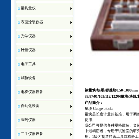
量具量仪
表面涂装仪器
光学仪器
计量仪器
电子工具
试验设备
钢量块/块规/标准块0.50-1000mm
电梯仪器设备
83/87/91/103/112/122
钢量块
/
块规
/
产品简介：
自动化设备
量块 Gauge blocks
量块是长度计量的基准，用于调
医药仪器
使用。
我公司可提供各种规格散装、套
中最精密者，专用于试验室的研
二手仪器设备
用。1级为制造精密工具或检验