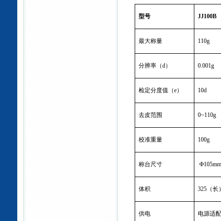
型号
JJ100B
最大称量
110g
分辨率（
d
）
0.001g
检定分度值（
e
）
10d
去皮范围
0~110g
校准重量
100g
称台尺寸
Ф105m
体积
325
（长
供电
电源适配