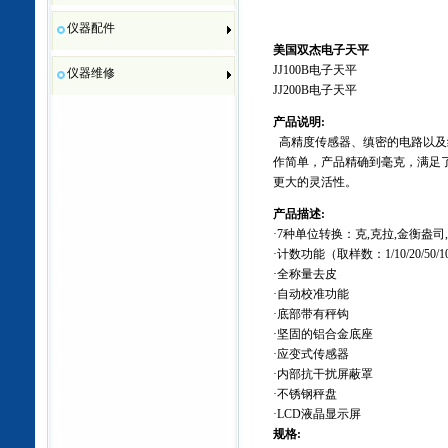
仪器配件
美国双杰电子天平
JJ100B
电子天平
仪器维修
JJ200B
电子天平
产品说明
:
高精度传感器、缜密的电路以及
作简单，产品精确到毫克，满足
更大的灵活性。
产品描述
:
·7
种单位转换：克
,
克拉
,
金衡盎司
,
·
计数功能（取样数：
1/10/20
/50/1
·
全称量去皮
·
自动校准功能
·
底部带有秤钩
·
坚固的铝合金底座
·
应变式传感器
·
内部抗干扰屏蔽罩
·
不锈钢秤盘
·LCD
液晶显示屏
规格
: