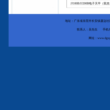
JJ100B/JJ200B电子天平（双
地址：广东省东莞市
长安镇厦边社
联系人：吴先生 手机/微信：1
网址：
www.dgxy