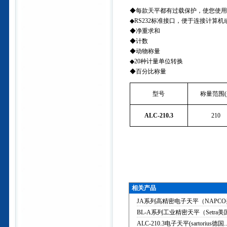
◆每款天平都有过载保护，使您使用
◆
RS232
标准接口，便于连接计算机
◆净重求和
◆计数
◆动物称量
◆
20
种计量单位转换
◆百分比称量
型号
称量范围
(
ALC-210.3
210
相关产品
JA系列高精密电子天平（NAPC
BL-A系列工业精密天平（Setra
ALC-210.3电子天平(sartorius德国..