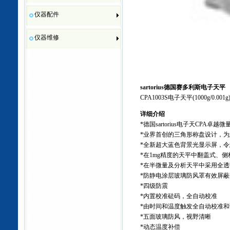
仪器配件
仪器维修
sartorius德国赛多利斯电子天平
CPA1003S电子天平
(
1000g/0.001g
详细介绍
*
德国
sartorius
电子天
CPA
卓越微
*
业界首创的三角形称盘设计，为
*
全新超大蓝色背景光显示屏，令
*
在
1mg
精度的天平中翻盖式、侧
*
在半微量及分析天平中采用全透
*
防静电涂层玻璃防风罩有效屏蔽
*
四级防震
*
内置校准砝码，全自动校准
*
由时间和温度触发全自动校准和
*
五面玻璃防风，视野清晰
*
动态温度补偿