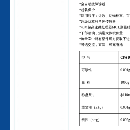
*
全自动故障诊断
*
超载保护
*
应用程序：计数、动物称重、百
*
超级双杠杆单体传感器
*40M
超高速微处理器
MC1,
测量
*
下部吊钩，满足大体积称量
*
称量室中所有部件可方便取下进
*
可选交流，直流，可充电池
型
号
CPA1
可读性
0.001
量
程
1000g
称盘尺寸
ф110
重复性（
≤±g
）
0.001
线性（
≤±g
）
0.002