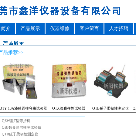
司简介
产品展示
仪器维修
客户留言
人才招聘
产品推荐>>
QTY-10A漆膜圆柱弯曲试验器
QTX漆膜弹性试验器
QTB腻子柔韧性测定仪
Q
QZW型T型弯折机
QBJ数显涂层杯突试验仪
QTB腻子柔韧性测定仪